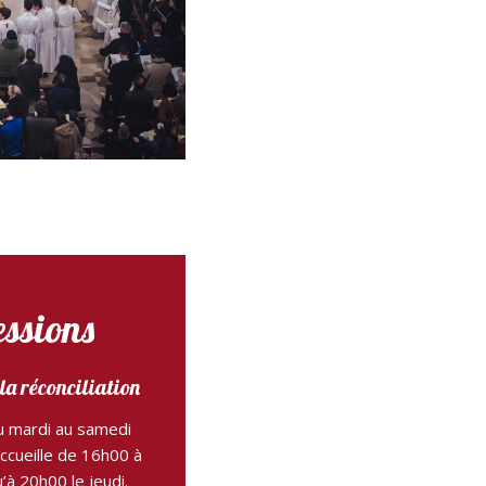
essions
la réconciliation
u mardi au samedi
ccueille de 16h00 à
’à 20h00 le jeudi.