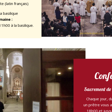
e (latin français)
a basilique
maine :
11h00 à la basilique.
Conf
Sacrement de 
Chaque jour, d
un prêtre vous a
18h00 et jusqu