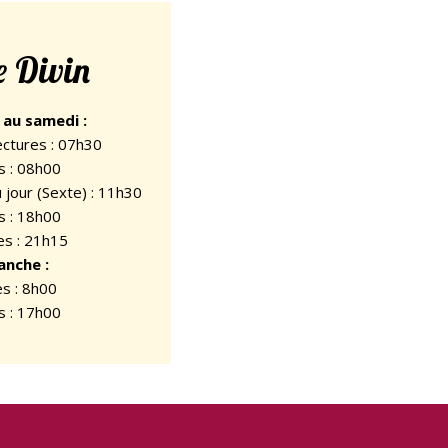
e Divin
 au samedi :
ectures : 07h30
s : 08h00
u jour (Sexte) : 11h30
s : 18h00
es : 21h15
anche :
s : 8h00
s : 17h00