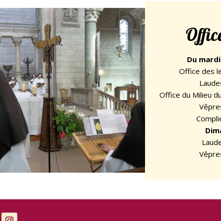
Offic
Du mardi
Office des l
Laude
Office du Milieu d
Vêpre
Compli
Dim
Laude
Vêpre